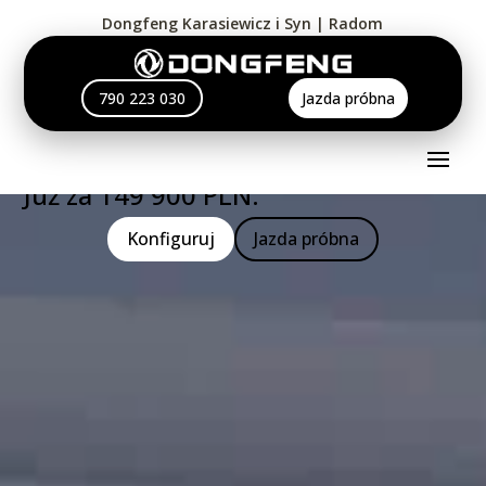
Dongfeng Karasiewicz i Syn | Radom
HUGE
790 223 030
Jazda próbna
Przestrzeń, Komfort i Technologia.
Już za 149 900 PLN.
Konfiguruj
Jazda próbna